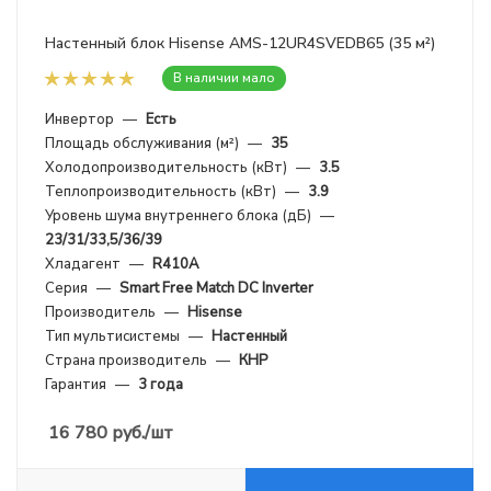
Настенный блок Hisense AMS-12UR4SVEDB65 (35 м²)
В наличии мало
Инвертор
—
Есть
Площадь обслуживания (м²)
—
35
Холодопроизводительность (кВт)
—
3.5
Теплопроизводительность (кВт)
—
3.9
Уровень шума внутреннего блока (дБ)
—
23/31/33,5/36/39
Хладагент
—
R410A
Серия
—
Smart Free Match DC Inverter
Производитель
—
Hisense
Тип мультисистемы
—
Настенный
Страна производитель
—
КНР
Гарантия
—
3 года
16 780
руб.
/шт