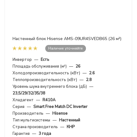
Настенный блок Hisense AMS-09UR4SVEDB65 (26 м²)
Наличие уточняйте
Инвертор
—
Есть
Площадь обслуживания (м²)
—
26
Холодопроизводительность (кВт)
—
2.6
Теплопроизводительность (кВт)
—
2.8
Уровень шума внутреннего блока (дБ)
—
23,5/29/32/35/38
Хладагент
—
R410A
Серия
—
Smart Free Match DC Inverter
Производитель
—
Hisense
Тип мультисистемы
—
Настенный
Страна производитель
—
КНР
Гарантия
—
3 года