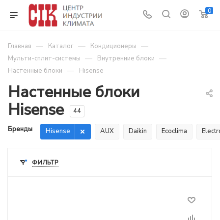
0
—
—
—
Главная
Каталог
Кондиционеры
—
—
Мульти-сплит-системы
Внутренние блоки
—
Настенные блоки
Hisense
Настенные блоки
Hisense
44
Бренды
Hisense
AUX
Daikin
Ecoclima
Electr
ФИЛЬТР