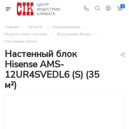
0
—
—
—
Главная
Каталог
Кондиционеры
—
—
Мульти-сплит-системы
Внутренние блоки
Настенные блоки
Настенный блок
Hisense AMS-
12UR4SVEDL6 (S) (35
м²)