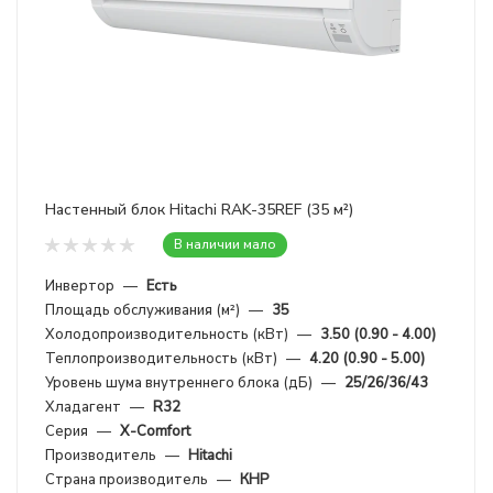
Настенный блок Hitachi RAK-35REF (35 м²)
В наличии мало
Инвертор
—
Есть
Площадь обслуживания (м²)
—
35
Холодопроизводительность (кВт)
—
3.50 (0.90 - 4.00)
Теплопроизводительность (кВт)
—
4.20 (0.90 - 5.00)
Уровень шума внутреннего блока (дБ)
—
25/26/36/43
Хладагент
—
R32
Серия
—
X-Comfort
Производитель
—
Hitachi
Страна производитель
—
КНР