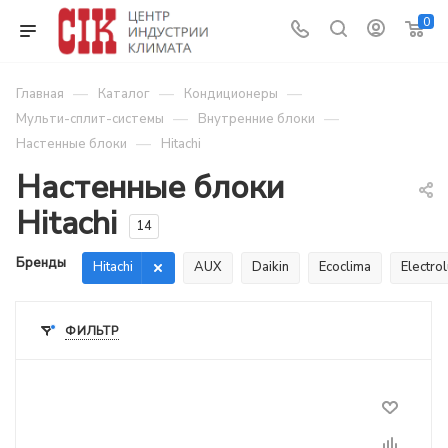
0
—
—
—
Главная
Каталог
Кондиционеры
—
—
Мульти-сплит-системы
Внутренние блоки
—
Настенные блоки
Hitachi
Настенные блоки
Hitachi
14
Бренды
Hitachi
AUX
Daikin
Ecoclima
Electro
ФИЛЬТР