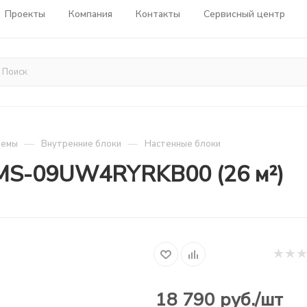
Проекты
Компания
Контакты
Сервисный центр
—
—
темы
Внутренние блоки
Настенные блоки
AMS-09UW4RYRKB00 (26 м²)
18 790
руб.
/шт