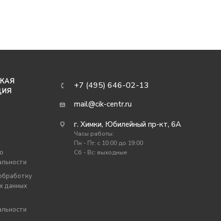
КАЯ
+7 (495) 646-02-13
ЦИЯ
mail@cik-centr.ru
г. Химки, Юбилейный пр-кт, 6А
Часы работы:
Пн - Пт: c 10:00 до 19:00
о
Сб - Вс: выходные
альности
 обработку
х данных
альности