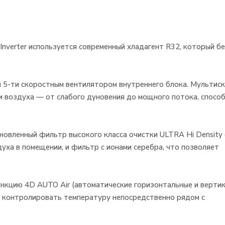
nverter используется современный хладагент R32, который б
ы 5-ти скоростным вентилятором внутреннего блока. Мультис
 воздуха — от слабого дуновения до мощного потока, способ
бновленный фильтр высокого класса очистки ULTRA Hi Density
уха в помещении, и фильтр с ионами серебра, что позволяет
ункцию 4D AUTO Air (автоматические горизонтальные и верти
т контролировать температуру непосредственно рядом с