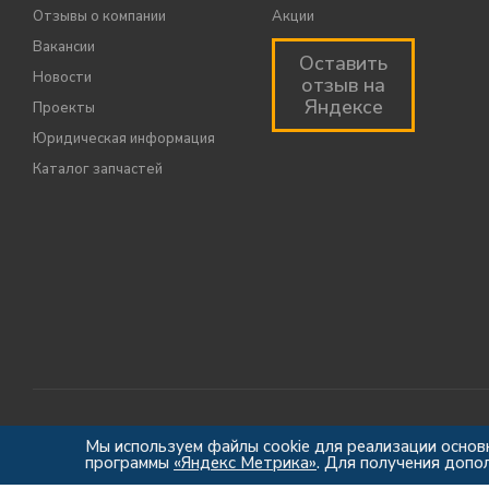
Отзывы о компании
Акции
Вакансии
Оставить
Новости
отзыв на
Яндексе
Проекты
Юридическая информация
Каталог запчастей
Мы используем файлы cookie для реализации основ
программы
«Яндекс Метрика»
. Для получения допо
2012-2026 © Центр Индустрии Климата