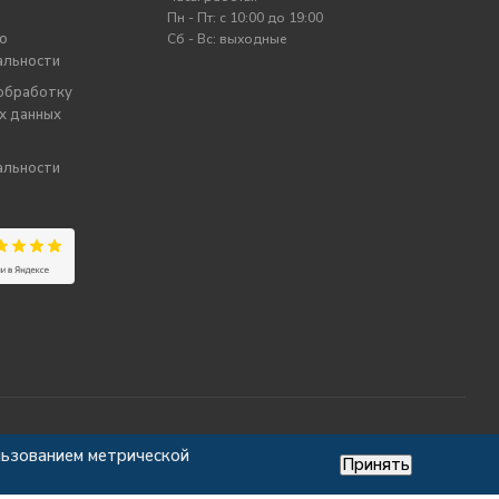
Пн - Пт: c 10:00 до 19:00
о
Сб - Вс: выходные
альности
 обработку
х данных
альности
льзованием метрической
Принять