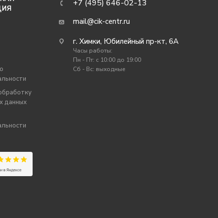
+7 (495) 646-02-13
ЦИЯ
mail@cik-centr.ru
г. Химки, Юбилейный пр-кт, 6А
Часы работы:
Пн - Пт: c 10:00 до 19:00
о
Сб - Вс: выходные
альности
 обработку
х данных
альности