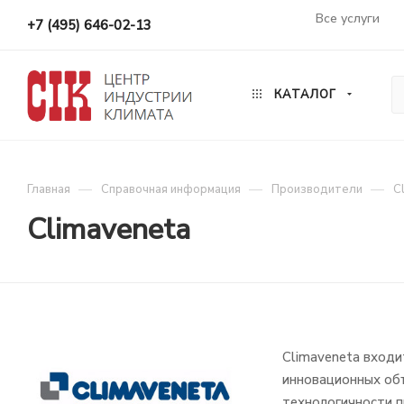
Все услуги
+7 (495) 646-02-13
КАТАЛОГ
—
—
—
Главная
Справочная информация
Производители
C
Climaveneta
Climaveneta входи
инновационных объ
технологичности п