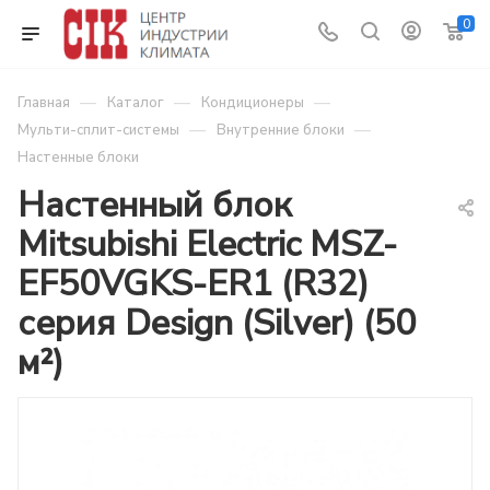
0
—
—
—
Главная
Каталог
Кондиционеры
—
—
Мульти-сплит-системы
Внутренние блоки
Настенные блоки
Настенный блок
Mitsubishi Electric MSZ-
EF50VGKS-ER1 (R32)
серия Design (Silver) (50
м²)