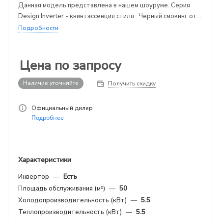
Данная модель представлена в нашем шоуруме. Серия
Design Inverter - квинтэссенция стиля. Черный смокинг от
Mitsubishi Electric.
Подробности
Цена по запросу
Наличие уточняйте
Получить скидку
Официальный дилер
Подробнее
Характеристики
Инвертор
—
Есть
Площадь обслуживания (м²)
—
50
Холодопроизводительность (кВт)
—
5.5
Теплопроизводительность (кВт)
—
5.5