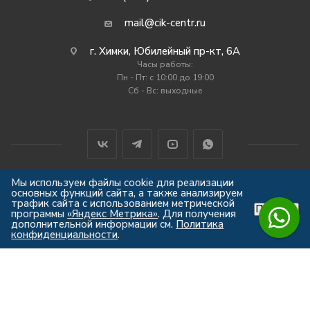
mail@cik-centr.ru
г. Химки, Юбилейный пр-кт, 6А
Часы работы:
Пн - Пт: c 10:00 до 19:00
Сб - Вс: выходные
Мы используем файлы cookie для реализации
основных функций сайта, а также анализируем
2012-2026 © Центр Индустрии Климата
трафик сайта с использованием метрической
Принять
Все права защищены
программы
«Яндекс Метрика»
. Для получения
дополнительной информации см.
Политика
конфиденциальности
.
Мы используем куки, чтобы
Вам было удобно работать с