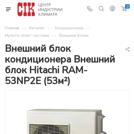
0
—
—
—
Главная
Каталог
Кондиционеры
—
Мульти-сплит-системы
Внешние блоки
Внешний блок
кондиционера Внешний
блок Hitachi RAM-
53NP2E (53м²)