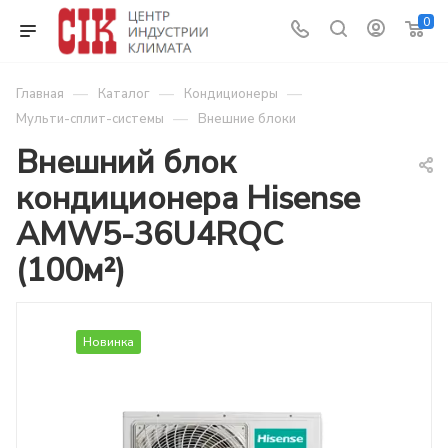
0
—
—
—
Главная
Каталог
Кондиционеры
—
Мульти-сплит-системы
Внешние блоки
Внешний блок
кондиционера Hisense
AMW5-36U4RQC
(100м²)
Новинка