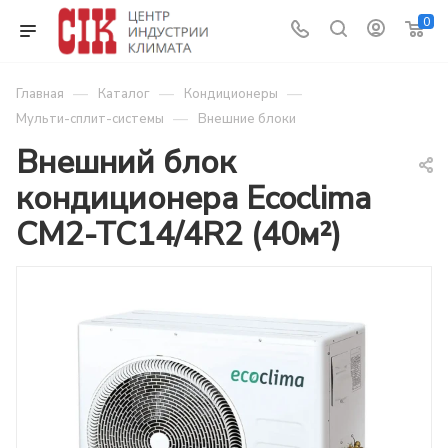
0
—
—
—
Главная
Каталог
Кондиционеры
—
Мульти-сплит-системы
Внешние блоки
Внешний блок
кондиционера Ecoclima
CM2-TC14/4R2 (40м²)