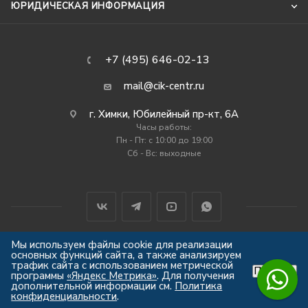
ЮРИДИЧЕСКАЯ ИНФОРМАЦИЯ
+7 (495) 646-02-13
mail@cik-centr.ru
г. Химки, Юбилейный пр-кт, 6А
Часы работы:
Пн - Пт: c 10:00 до 19:00
Сб - Вс: выходные
Мы используем файлы cookie для реализации
основных функций сайта, а также анализируем
2012-2026 © Центр Индустрии Климата
трафик сайта с использованием метрической
Принять
Все права защищены
программы
«Яндекс Метрика»
. Для получения
дополнительной информации см.
Политика
конфиденциальности
.