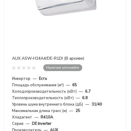
AUX ASW-H24A4/DE-R1DI (В архиве)
Наличие уточняйте
Инвертор
—
Есть
Площадь обслуживания (м²)
—
65
Холодопроизводительность (кВт)
—
6.7
Теплопроизводительность (кВт)
—
6.8
Уровень шума внутреннего блока (дБ)
—
31/40
Максимальная длина трасс (м)
—
25
Хладагент
—
R410A
Серия
—
DE Inverter
Производитель
—
AUX