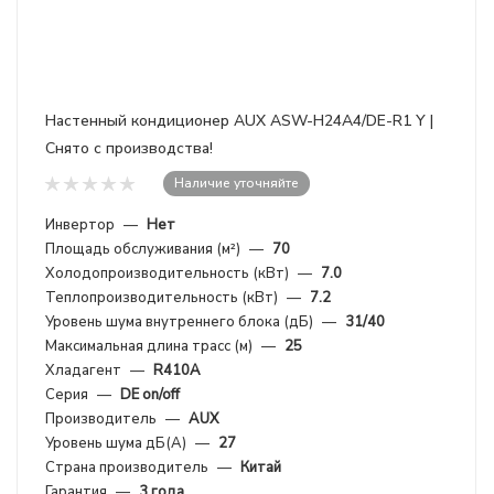
Настенный кондиционер AUX ASW-H24A4/DE-R1 Y |
Снято с производства!
Наличие уточняйте
Инвертор
—
Нет
Площадь обслуживания (м²)
—
70
Холодопроизводительность (кВт)
—
7.0
Теплопроизводительность (кВт)
—
7.2
Уровень шума внутреннего блока (дБ)
—
31/40
Максимальная длина трасс (м)
—
25
Хладагент
—
R410A
Серия
—
DE on/off
Производитель
—
AUX
Уровень шума дБ(А)
—
27
Страна производитель
—
Китай
Гарантия
—
3 года