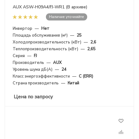
AUX ASW-H09A4/FJ-WR1 (В архиве)
Наличие уточняйте
Инвертор
—
Нет
Площадь обслуживания (м²)
—
25
Холодопроизводительность (кВт)
—
2,6
Теплопроизводительность (кВт)
—
2,65
Серия
—
FJ
Производитель
—
AUX
Уровень шума дБ(А)
—
24
Класс энергоэффективности
—
C (ERR)
Страна производитель
—
Китай
Цена по запросу