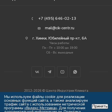
+7 (495) 646-02-13
mail@cik-centr.ru
г. Химки, Юбилейный пр-кт, 6А
Часы работы:
Пн - Пт: c 10:00 до 19:00
Сб - Вс: выходные
2012-2026 © Центр Индустрии Климата
Все права защищены
Мы используем файлы cookie для реализации
основных функций сайта, а также анализируем
трафик сайта с использованием метрической
Принять
программы
«Яндекс Метрика»
. Для получения
дополнительной информации см.
Политика