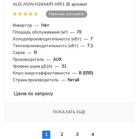
AUX ASW-H24A4/FJ-WR1 (В архиве)
Наличие уточняйте
Инвертор
—
Нет
Площадь обслуживания (м²)
—
70
Холодопроизводительность (кВт)
—
7
Теплопроизводительность (кВт)
—
7,1
Серия
—
FJ
Производитель
—
AUX
Уровень шума дБ(А)
—
31
Класс энергоэффективности
—
B (ERR)
Страна производитель
—
Китай
Цена по запросу
ПОКАЗАТЬ ЕЩЕ
1
2
3
4