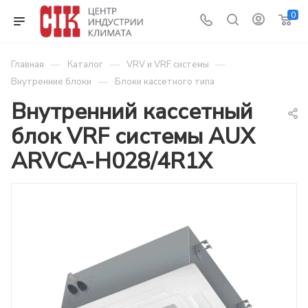
0
—
—
—
Главная
Каталог
VRV и VRF системы
—
Внутренние блоки
Блоки кассетного типа
Внутренний кассетный
блок VRF системы AUX
ARVCA-H028/4R1X