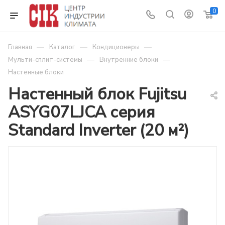
0
—
—
—
Главная
Каталог
Кондиционеры
—
—
Мульти-сплит-системы
Внутренние блоки
Настенные блоки
Настенный блок Fujitsu
ASYG07LJCA серия
Standard Inverter (20 м²)