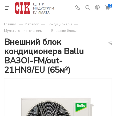
0
—
—
—
Главная
Каталог
Кондиционеры
—
Мульти-сплит-системы
Внешние блоки
Внешний блок
кондиционера Ballu
BA3OI-FM/out-
21HN8/EU (65м²)