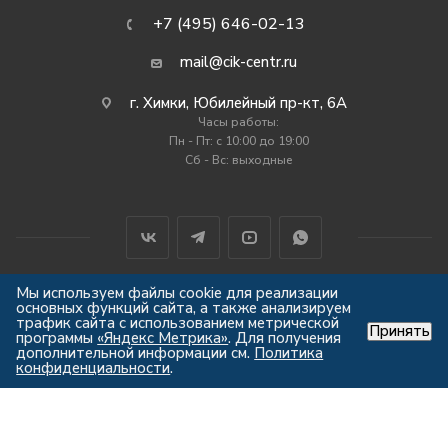
+7 (495) 646-02-13
mail@cik-centr.ru
г. Химки, Юбилейный пр-кт, 6А
Часы работы:
Пн - Пт: c 10:00 до 19:00
Сб - Вс: выходные
Мы используем файлы cookie для реализации
основных функций сайта, а также анализируем
2012-2026 © Центр Индустрии Климата
трафик сайта с использованием метрической
Принять
Все права защищены
программы
«Яндекс Метрика»
. Для получения
дополнительной информации см.
Политика
конфиденциальности
.