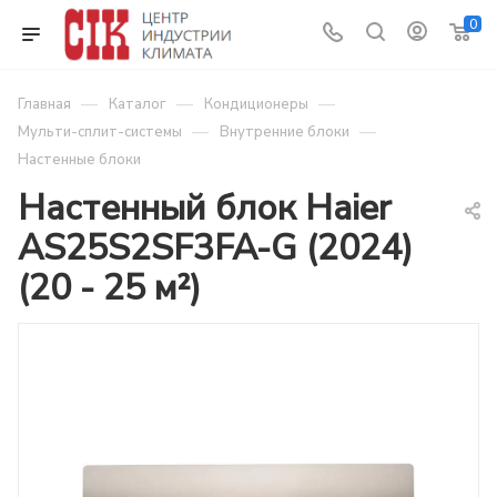
0
—
—
—
Главная
Каталог
Кондиционеры
—
—
Мульти-сплит-системы
Внутренние блоки
Настенные блоки
Настенный блок Haier
AS25S2SF3FA-G (2024)
(20 - 25 м²)