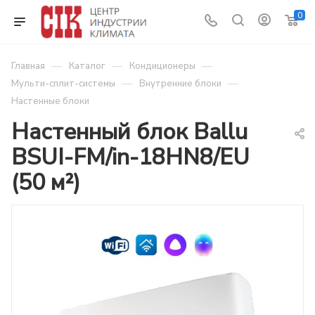
0
—
—
—
Главная
Каталог
Кондиционеры
—
—
Мульти-сплит-системы
Внутренние блоки
Настенные блоки
Настенный блок Ballu
BSUI-FM/in-18HN8/EU
(50 м²)