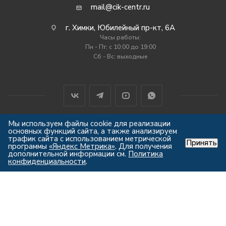
mail@cik-centr.ru
г. Химки, Юбилейный пр-кт, 6А
Часы работы:
Пн - Пт: c 10:00 до 19:00
Сб - Вс: выходные
Мы используем файлы cookie для реализации
основных функций сайта, а также анализируем
2012-2026 © Центр Индустрии Климата
трафик сайта с использованием метрической
Принять
Все права защищены
программы
«Яндекс Метрика»
. Для получения
дополнительной информации см.
Политика
конфиденциальности
.
Мы используем куки, чтобы
Вам было удобно работать с
сайтом.